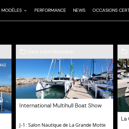
MODÈLES
PERFORMANCE
NEWS
OCCASIONS CERT
Dans
Salon Nautique
International Multihull Boat Show
Le 02/04/2024
La
J-1 : Salon Nautique de La Grande Motte
Le 