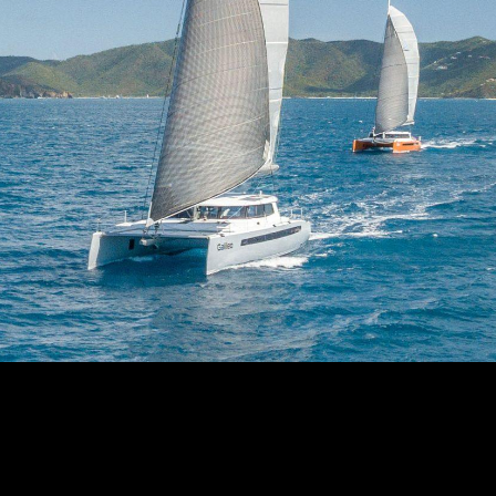
 azur et ses brises chaudes, a toujours été un phare pour le
le ou simplement quelqu'un désireux d'admirer la majesté...