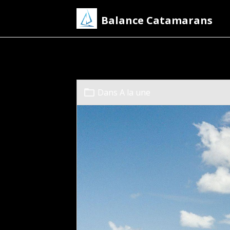
Balance Catamarans
Caribbean Mult
Dans
A la une