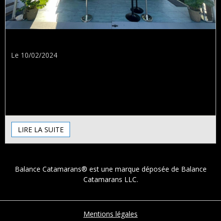
Annapolis Boat Show
Le 10/02/2024
Le Salon Nautique d'Annapolis est officiellement terminé ! Ce
fut un excellent salon avec tant de membres de la
communauté de Balance qui sont venus nous rendre visite.
Un grand merci à Kirk et...
LIRE LA SUITE
Balance Catamarans® est une marque déposée de Balance
Catamarans LLC.
Mentions légales